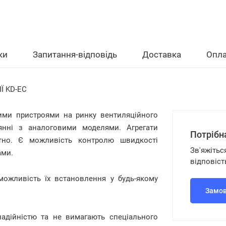
ки
Запитання-відповідь
Доставка
Опла
Ї KD-EC
ми пристроями на ринку вентиляційного
янні з аналоговими моделями. Агрегати
Потрібн
тно. Є можливість контролю швидкості
Зв'яжітьс
ами.
відповіст
можливість їх встановлення у будь-якому
Замов
адійністю та не вимагають спеціального