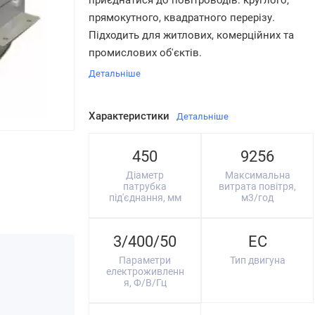
приєднатися до повітроводів: круглого,
прямокутного, квадратного перерізу.
Підходить для житлових, комерційних та
промислових об'єктів.
Детальніше
Характеристики
Детальніше
450
9256
Діаметр
Максимальна
патрубка
витрата повітря,
під'єднання, мм
м3/год
3/400/50
EC
Параметри
Тип двигуна
електроживленн
я, Ф/В/Гц