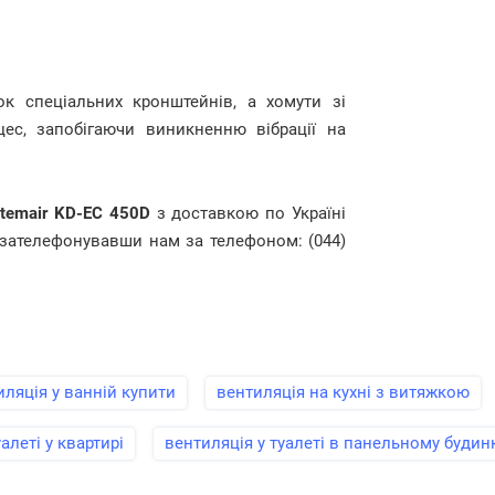
ок спеціальних кронштейнів, а хомути зі
ес, запобігаючи виникненню вібрації на
temair KD-EC 450D
з доставкою по Україні
 зателефонувавши нам за телефоном: (044)
иляція у ванній купити
вентиляція на кухні з витяжкою
алеті у квартирі
вентиляція у туалеті в панельному будин