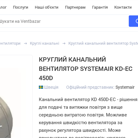
лог
Послуги
Наші об'єкти
Партнерам
Гарантія
Контакти
ентилятори
Круглі канальні
Круглий канальний вентилятор Syst
КРУГЛИЙ КАНАЛЬНИЙ
ВЕНТИЛЯТОР SYSTEMAIR KD-EC
450D
Швеція
Офіційний представник:
Systemair
Канальний вентилятор KD 450D-EC - рішення
для подачі та витяжки повітря з вище
середньою витратою повітря. Можливе
керування швидкістю вентилятора за
рахунок регулятора швидкості. Може