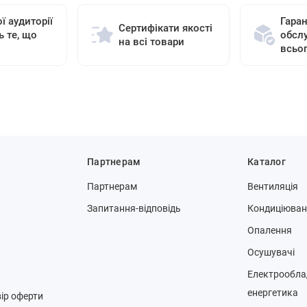
ї аудиторії
Гаран
Сертифікати якості
ь те, що
обсл
на всі товари
всьо
Партнерам
Каталог
Партнерам
Вентиляція
Запитання-відповідь
Кондиціюва
Опалення
Осушувачі
Електрообла
енергетика
ір оферти