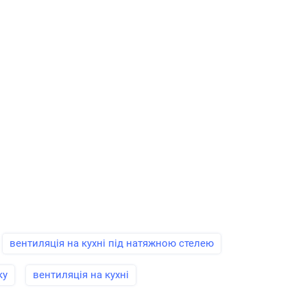
вентиляція на кухні під натяжною стелею
ку
вентиляція на кухні