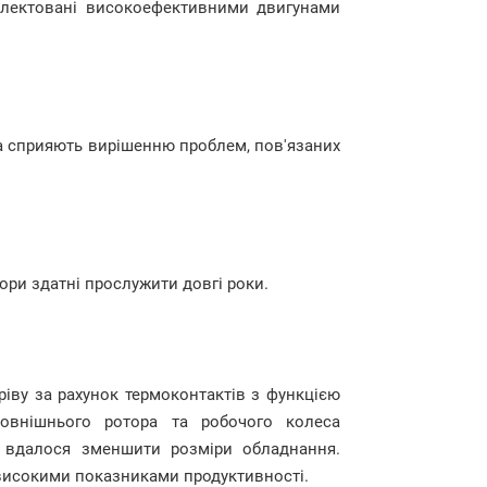
омлектовані високоефективними двигунами
а сприяють вирішенню проблем, пов'язаних
ори здатні прослужити довгі роки.
ріву за рахунок термоконтактів з функцією
зовнішнього ротора та робочого колеса
) вдалося зменшити розміри обладнання.
 високими показниками продуктивності.