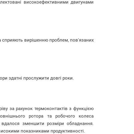
омлектовані високоефективними двигунами
а сприяють вирішенню проблем, пов'язаних
ори здатні прослужити довгі роки.
ріву за рахунок термоконтактів з функцією
зовнішнього ротора та робочого колеса
) вдалося зменшити розміри обладнання.
 високими показниками продуктивності.