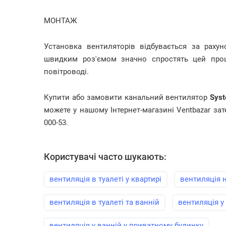
МОНТАЖ
Установка вентиляторів відбувається за рахун
швидким роз'ємом значно спростять цей проц
повітроводі.
Купити або замовити канальний вентилятор
Syst
можете у нашому Інтернет-магазині Ventbazar за
000-53.
Користувачі часто шукають:
вентиляція в туалеті у квартирі
вентиляція н
вентиляція в туалеті та ванній
вентиляція у 
вентиляція у ванній у приватному будинку