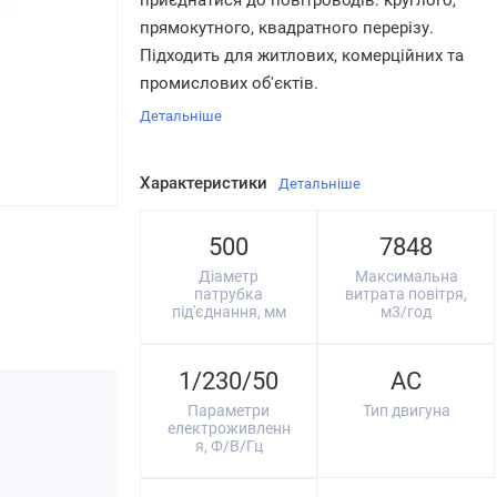
приєднатися до повітроводів: круглого,
прямокутного, квадратного перерізу.
Підходить для житлових, комерційних та
промислових об'єктів.
Детальніше
Характеристики
Детальніше
500
7848
Діаметр
Максимальна
патрубка
витрата повітря,
під'єднання, мм
м3/год
1/230/50
AC
Параметри
Тип двигуна
електроживленн
я, Ф/В/Гц