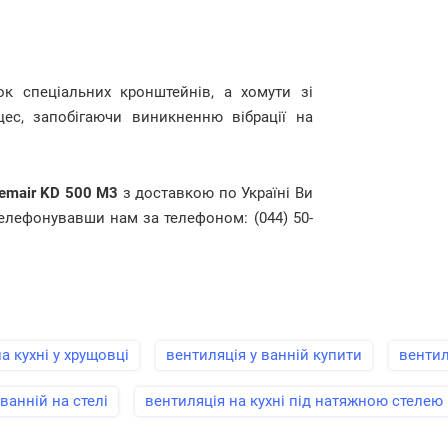
ок спеціальних кронштейнів, а хомути зі
ес, запобігаючи виникненню вібрації на
emair KD 500 M3
з доставкою по Україні Ви
телефонувавши нам за телефоном: (044) 50-
а кухні у хрущовці
вентиляція у ванній купити
вентил
ванній на стелі
вентиляція на кухні під натяжною стелею