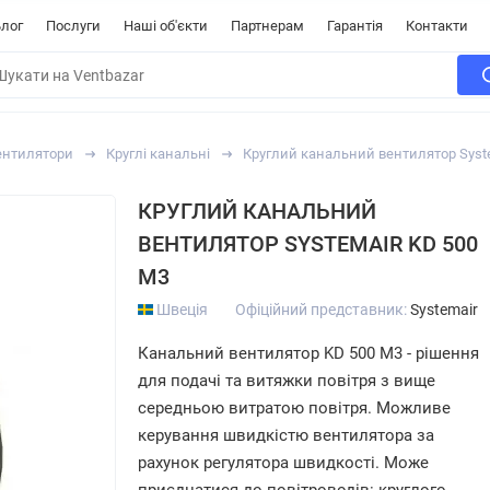
лог
Послуги
Наші об'єкти
Партнерам
Гарантія
Контакти
ентилятори
Круглі канальні
Круглий канальний вентилятор Syst
КРУГЛИЙ КАНАЛЬНИЙ
ВЕНТИЛЯТОР SYSTEMAIR KD 500
M3
Швеція
Офіційний представник:
Systemair
Канальний вентилятор KD 500 M3 - рішення
для подачі та витяжки повітря з вище
середньою витратою повітря. Можливе
керування швидкістю вентилятора за
рахунок регулятора швидкості. Може