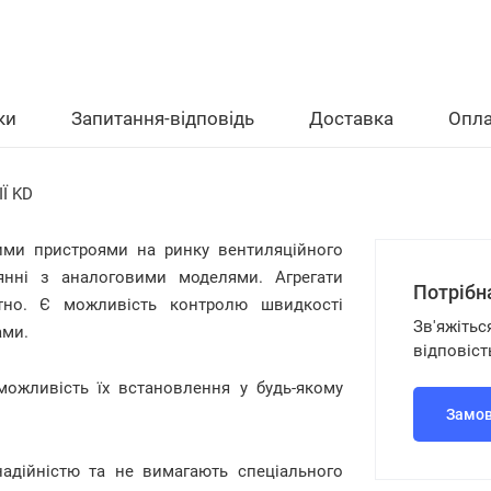
ки
Запитання-відповідь
Доставка
Опла
Ї KD
ми пристроями на ринку вентиляційного
янні з аналоговими моделями. Агрегати
Потрібн
тно. Є можливість контролю швидкості
Зв'яжітьс
ами.
відповіст
можливість їх встановлення у будь-якому
Замов
адійністю та не вимагають спеціального