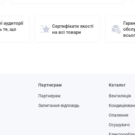
ї аудиторії
Гаран
Сертифікати якості
ь те, що
обсл
на всі товари
всьо
Партнерам
Каталог
Партнерам
Вентиляція
Запитання-відповідь
Кондиціюва
Опалення
Осушувачі
Електрообла