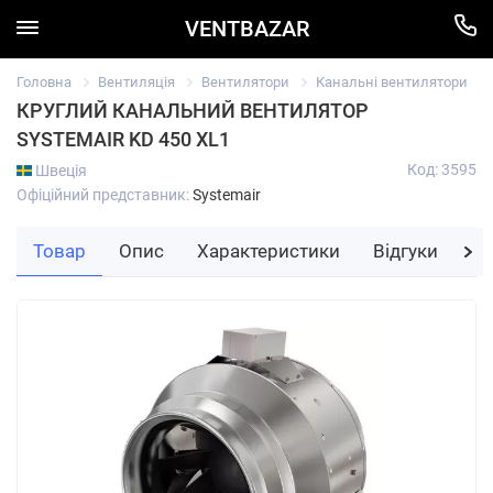
VENTBAZAR
Головна
Вентиляція
Вентилятори
Канальні вентилятори
КРУГЛИЙ КАНАЛЬНИЙ ВЕНТИЛЯТОР
SYSTEMAIR KD 450 XL1
Код: 3595
Швеція
Офіційний представник:
Systemair
Товар
Опис
Характеристики
Відгуки
За