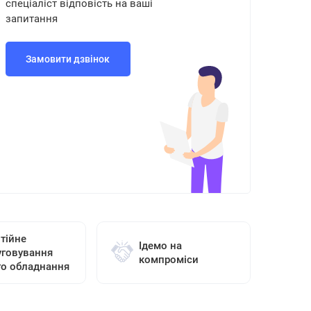
спеціаліст відповість на ваші
запитання
Замовити дзвінок
тійне
Ідемо на
уговування
компроміси
го обладнання