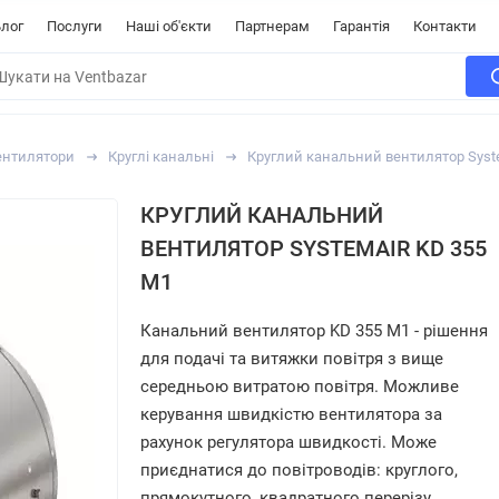
лог
Послуги
Наші об'єкти
Партнерам
Гарантія
Контакти
ентилятори
Круглі канальні
Круглий канальний вентилятор Syst
КРУГЛИЙ КАНАЛЬНИЙ
ВЕНТИЛЯТОР SYSTEMAIR KD 355
M1
Канальний вентилятор KD 355 M1 - рішення
для подачі та витяжки повітря з вище
середньою витратою повітря. Можливе
керування швидкістю вентилятора за
рахунок регулятора швидкості. Може
приєднатися до повітроводів: круглого,
прямокутного, квадратного перерізу.