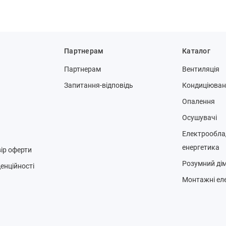
Партнерам
Каталог
Партнерам
Вентиляція
Запитання-відповідь
Кондиціюва
Опалення
Осушувачі
Електрообла
енергетика
ір оферти
Розумний ді
енційності
Монтажні ел