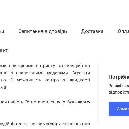
ки
Запитання-відповідь
Доставка
Опла
Ї KD
ми пристроями на ринку вентиляційного
янні з аналоговими моделями. Агрегати
Потрібн
тно. Є можливість контролю швидкості
Зв'яжітьс
ами.
відповіст
можливість їх встановлення у будь-якому
Замов
адійністю та не вимагають спеціального