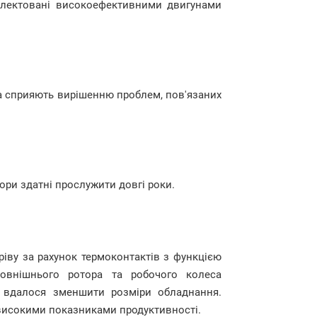
омлектовані високоефективними двигунами
а сприяють вирішенню проблем, пов'язаних
ори здатні прослужити довгі роки.
ріву за рахунок термоконтактів з функцією
зовнішнього ротора та робочого колеса
) вдалося зменшити розміри обладнання.
 високими показниками продуктивності.