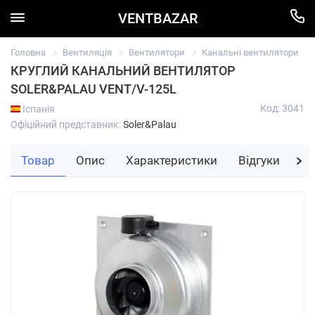
VENTBAZAR
Головна
Вентиляція
Вентилятори
Канальні вентилятори
КРУГЛИЙ КАНАЛЬНИЙ ВЕНТИЛЯТОР
SOLER&PALAU VENT/V-125L
Код: 3041
Іспанія
Офіційний представник:
Soler&Palau
Товар
Опис
Характеристики
Відгуки
За