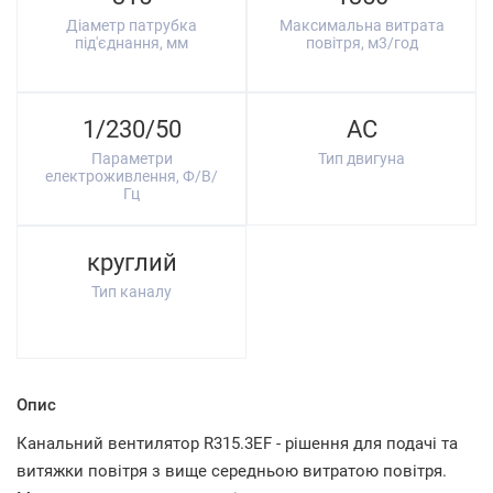
Діаметр патрубка
Максимальна витрата
під'єднання, мм
повітря, м3/год
1/230/50
AC
Параметри
Тип двигуна
електроживлення, Ф/В/
Гц
круглий
Тип каналу
Опис
Канальний вентилятор R315.3EF - рішення для подачі та
витяжки повітря з вище середньою витратою повітря.