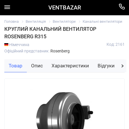
VENTBAZAR
Головна
Вентиляція
Вентилятори
Канальні вентилятори
КРУГЛИЙ КАНАЛЬНИЙ ВЕНТИЛЯТОР
ROSENBERG R315
Код: 2161
Німеччина
Офіційний представник:
Rosenberg
Товар
Опис
Характеристики
Відгуки
За