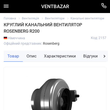
VENTBAZAR
Головна
Вентиляція
Вентилятори
Канальні вентилятори
КРУГЛИЙ КАНАЛЬНИЙ ВЕНТИЛЯТОР
ROSENBERG R200
Код: 2157
Німеччина
Офіційний представник:
Rosenberg
Товар
Опис
Характеристики
Відгуки
За