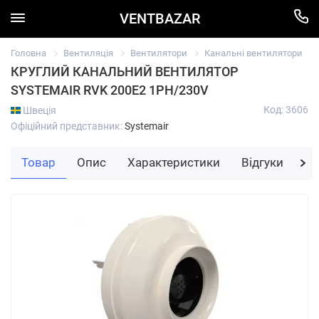
VENTBAZAR
Головна
Вентиляція
Вентилятори
Канальні вентилятори
КРУГЛИЙ КАНАЛЬНИЙ ВЕНТИЛЯТОР
SYSTEMAIR RVK 200E2 1PH/230V
Код: 3606
Швеція
Офіційний представник:
Systemair
Товар
Опис
Характеристики
Відгуки
За