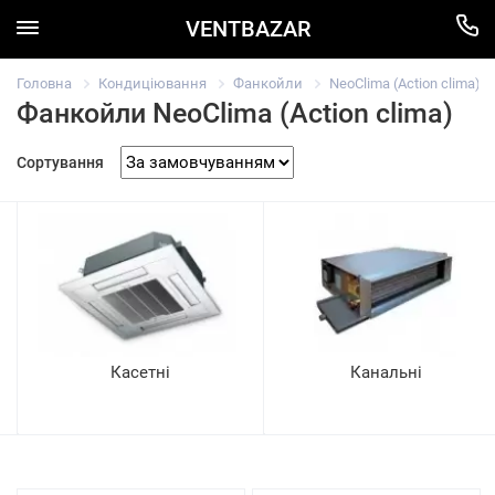
VENTBAZAR
Головна
Кондиціювання
Фанкойли
NeoClima (Action clima)
Фанкойли NeoClima (Action clima)
Сортування
Касетні
Канальні