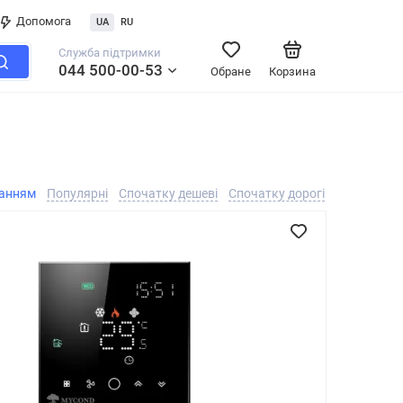
Допомога
UA
RU
Служба підтримки
044 500-00-53
Обране
Корзина
ванням
Популярні
Спочатку дешеві
Спочатку дорогі