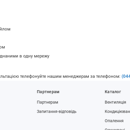
ойлом
лом
єднаними в одну мережу
сультацією телефонуйте нашим менеджерам за телефоном:
(04
Партнерам
Каталог
Партнерам
Вентиляція
Запитання-відповідь
Кондиціюва
Опалення