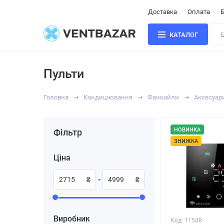
Доставка
Оплата
Б
КАТАЛОГ
Пульти
Головна
Кондиціювання
Фанкойли
Аксесуар
НОВИНКА
Фільтр
ЗНИЖКА
Ціна
-
₴
₴
Виробник
Код: 11548