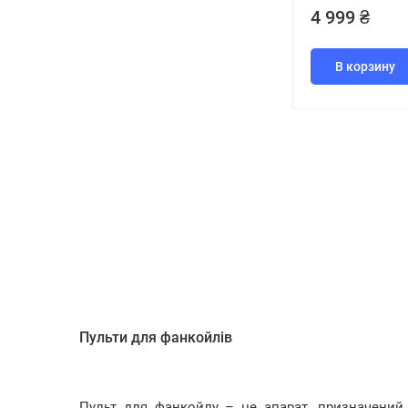
4 999 ₴
В корзину
Пульти для фанкойлів
Пульт для фанкойлу – це апарат, призначений