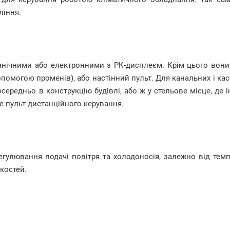
ління.
анічними або електронними з РК-дисплеєм. Крім цього вони 
помогою променів), або настінний пульт. Для канальних і ка
ередньо в конструкцію будівлі, або ж у стельове місце, де
де пульт дистанційного керування.
гулювання подачі повітря та холодоносія, залежно від темп
костей.