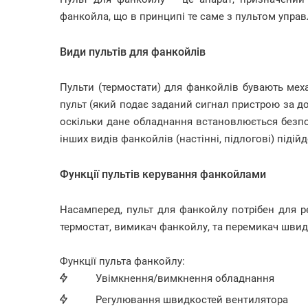
фанкойла, що в принципі те саме з пультом управ
Види пультів для фанкойлів
Пульти (термостати) для фанкойлів бувають мех
пульт (який подає заданий сигнал пристрою за до
оскільки дане обладнання встановлюється безпос
інших видів фанкойлів (настінні, підлогові) підій
Функції пультів керування фанкойлами
Насамперед, пульт для фанкойлу потрібен для ре
термостат, вимикач фанкойлу, та перемикач швид
Функції пульта фанкойлу:
Увімкнення/вимкнення обладнання
Регулювання швидкостей вентилятора