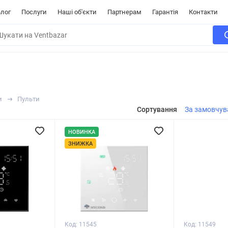
лог
Послуги
Наші об'єкти
Партнерам
Гарантія
Контакти
и
Пульти
Сортування
За замовчу
НОВИНКА
ЗНИЖКА
Код: 11545
Код: 11549