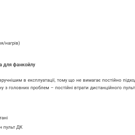
я/нагрів)
та для фанкойлу
зручнішим в експлуатації, тому що не вимагає постійно підх
ну з головних проблем – постійні втрати дистанційного пуль
тані
н пульт ДК