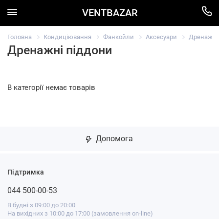
VENTBAZAR
Головна
Кондиціювання
Фанкойли
Аксесуари
Дренажні
Дренажні піддони
В категорії немає товарів
Допомога
Підтримка
044 500-00-53
В будні з 09:00 до 20:00
На вихідних з 10:00 до 17:00 (замовлення on-line)