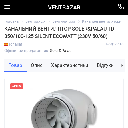
VENTBAZAR
Головна
Вентиляція
Вентилятори
Канальні вентилятори
КАНАЛЬНИЙ ВЕНТИЛЯТОР SOLER&PALAU TD-
350/100-125 SILENT ECOWATT (230V 50/60)
Код: 7218
Іспанія
Офіційний представник:
Soler&Palau
Товар
Опис
Характеристики
Відгуки
За
АКЦІЯ