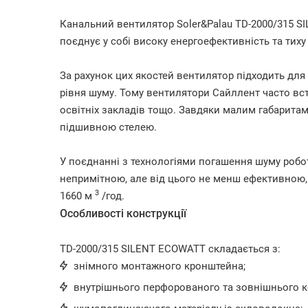
Канальний вентилятор Soler&Palau TD-2000/315 S
поєднує у собі високу енергоефективність та тиху 
За рахунок цих якостей вентилятор підходить дл
рівня шуму. Тому вентилятори Сайллент часто вст
освітніх закладів тощо. Завдяки малим габаритам
підшивною стелею.
У поєднанні з технологіями погашення шуму робо
непримітною, але від цього не менш ефективною,
3
1660 м
/год.
Особливості конструкції
TD-2000/315 SILENT ECOWATT складається з:
знімного монтажного кронштейна;
внутрішнього перфорованого та зовнішнього к