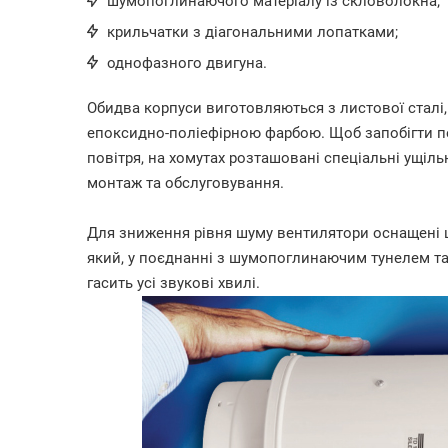
шумопоглинаючого матеріалу із скловолокна;
крильчатки з діагональними лопатками;
однофазного двигуна.
Обидва корпуси виготовляються з листової сталі, 
епоксидно-поліефірною фарбою. Щоб запобігти пер
повітря, на хомутах розташовані спеціальні ущіль
монтаж та обслуговування.
Для зниження рівня шуму вентилятори оснащені
який, у поєднанні з шумопоглинаючим тунелем та
гасить усі звукові хвилі.