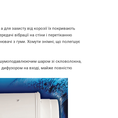
а для захисту від корозії їх покривають
едачі вібрації на стіни і перетіканню
нювачі з гуми. Хомути знімні, що полегшує
 шумоподавлюючим шаром зі скловолокна,
 дифузором на вході, майже повністю