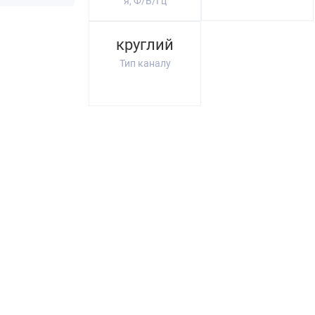
я, Ф/В/Гц
круглий
Тип каналу