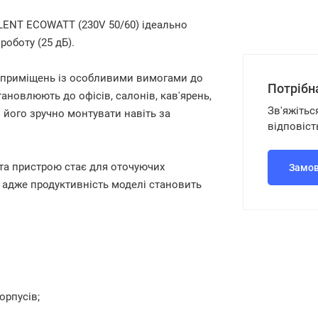
ILENT ECOWATT (230V 50/60) ідеально
роботу (25 дБ).
я приміщень із особливими вимогами до
Потрібн
ановлюють до офісів, салонів, кав'ярень,
Зв'яжітьс
 його зручно монтувати навіть за
відповіст
та пристрою стає для оточуючих
Замов
 адже продуктивність моделі становить
орпусів;