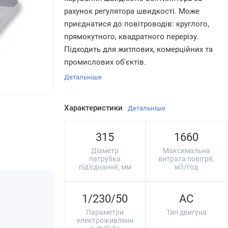
рахунок регулятора швидкості. Може
приєднатися до повітроводів: круглого,
прямокутного, квадратного перерізу.
Підходить для житлових, комерційних та
промислових об'єктів.
Детальніше
Характеристики
Детальніше
315
1660
Діаметр
Максимальна
патрубка
витрата повітря,
під'єднання, мм
м3/год
1/230/50
AC
Параметри
Тип двигуна
електроживленн