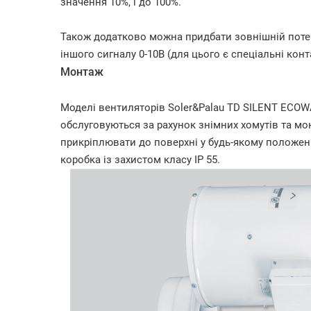
значення 10%, і до 100%.
Також додатково можна придбати зовнішній пот
іншого сигналу 0-10В (для цього є спеціальні конт
Монтаж
Моделі вентиляторів Soler&Palau TD SILENT ECO
обслуговуються за рахунок знімних хомутів та м
прикріплювати до поверхні у будь-якому положен
коробка із захистом класу IP 55.