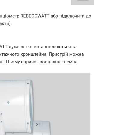
енціометр REBECOWATT або підключити до
акти).
WATT дуже легко встановлюються та
онтажного кронштейна. Пристрій можна
ні. Цьому сприяє і зовнішня клемна