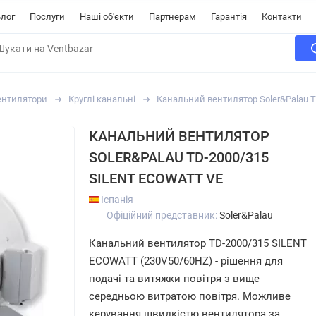
лог
Послуги
Наші об'єкти
Партнерам
Гарантія
Контакти
ентилятори
Круглі канальні
Канальний вентилятор Soler&Palau 
КАНАЛЬНИЙ ВЕНТИЛЯТОР
SOLER&PALAU TD-2000/315
SILENT ECOWATT VE
Іспанія
Офіційний представник:
Soler&Palau
Канальний вентилятор TD-2000/315 SILENT
ECOWATT (230V50/60HZ) - рішення для
подачі та витяжки повітря з вище
середньою витратою повітря. Можливе
керування швидкістю вентилятора за