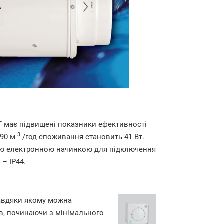
T має підвищені показники ефективності
3
790 м
/год споживання становить 41 Вт.
ією електронною начинкою для підключення
– IP44.
завдяки якому можна
в, починаючи з мінімального