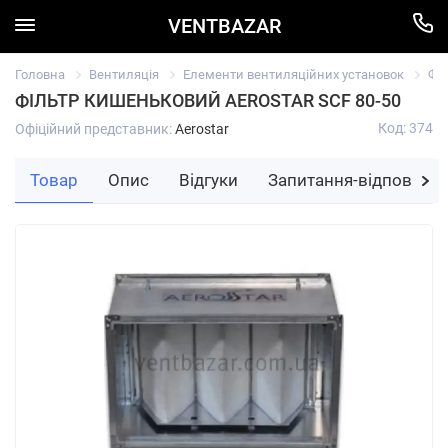
VENTBAZAR
Головна
Вентиляція
Елементи вентиляційних установок
Фі
ФІЛЬТР КИШЕНЬКОВИЙ AEROSTAR SCF 80-50
Код: 374
Офіційний представник:
Aerostar
Товар
Опис
Відгуки
Запитання-відповідь