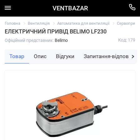
VENTBAZAR
Головна
Вентиляція
Автоматика для вентиляції
Сервоприв
ЕЛЕКТРИЧНИЙ ПРИВІД BELIMO LF230
Код: 179
Офіційний представник:
Belimo
Товар
Опис
Відгуки
Запитання-відповідь