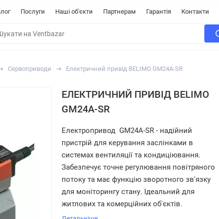
лог
Послуги
Наші об'єкти
Партнерам
Гарантія
Контакти
Сервоприводи
Електричний привід BELIMO GM24A-SR
ЕЛЕКТРИЧНИЙ ПРИВІД BELIMO
GM24A-SR
Електропривод
GM24A-SR - надійний
пристрій для керування заслінками в
системах вентиляції та кондиціювання.
Забезпечує точне регулювання повітряного
потоку та має функцію зворотного зв'язку
для моніторингу стану. Ідеальний для
житлових та комерційних об'єктів.
Детальніше