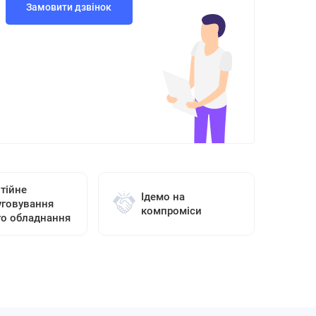
Замовити дзвінок
тійне
Ідемо на
уговування
компроміси
го обладнання