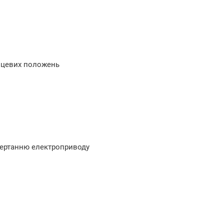
інцевих положень
овертанню електроприводу