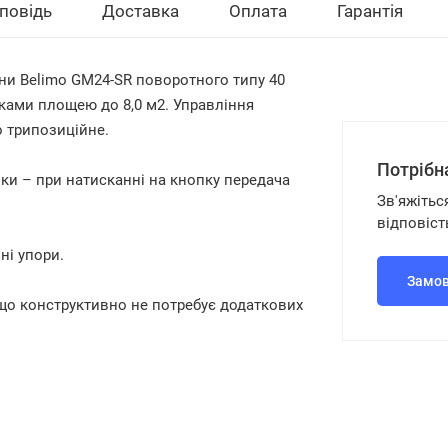
повідь
Доставка
Оплата
Гарантія
ини Belimo GM24-SR поворотного типу 40
ками площею до 8,0 м2. Управління
о трипозиційне.
Потрібн
и – при натисканні на кнопку передача
Зв'яжітьс
відповіст
ні упори.
Замов
 що конструктивно не потребує додаткових