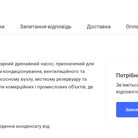
ки
Запитання-відповідь
Доставка
Опла
уарний дренажний насос, призначений для
м кондиціонування, вентиляційного та
Потрібн
осному вузлу, місткому резервуару та
Зв'яжітьс
ля комерційних і промислових об’єктів, де
відповіст
Замов
едення конденсату від: