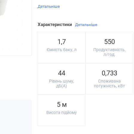
Детальніше
Характеристики
Детальніше
1,7
550
Ємність баку, л
Продуктивність,
л/год.
44
0,733
Рівень шуму,
Споживана
дБ(А)
потужність, кВт
5 м
Висота підйому