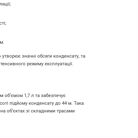
яції;
ті;
м.
 утворює значні обсяги конденсату, та
нтенсивного режиму експлуатації.
 об’ємом 1,7 л та забезпечує
соті підйому конденсату до 44 м. Така
на об’єктах зі складними трасами