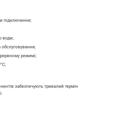
ми підключення;
 води;
 обслуговування;
ерервному режимі;
°C;
онентів забезпечують тривалий термін
ї.