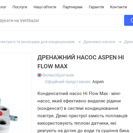
лог
Послуги
Наші об'єкти
Партнерам
Гарантія
Контакти
ектуючі та аксесуари для кондиціонерів
Дренажні насоси
Дрен
ДРЕНАЖНИЙ НАСОС ASPEN HI
FLOW MAX
Великобританія
Офіційний представник:
Aspen
Конденсатний насос Hi Flow Max - міні-
насос, який ефективно видаляє рідини
(конденсат) в системі кондиціювання
повітря. Деякі пристрої замість поплавців
використовують теплові датчики, які
реагують на дотик до води та сушіння бака.