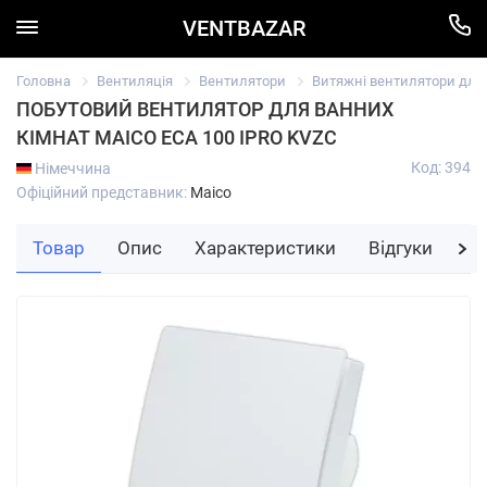
VENTBAZAR
Головна
Вентиляція
Вентилятори
Витяжні вентилятори для в
ПОБУТОВИЙ ВЕНТИЛЯТОР ДЛЯ ВАННИХ
КІМНАТ MAICO ECA 100 IPRO KVZC
Код: 394
Німеччина
Офіційний представник:
Maico
Товар
Опис
Характеристики
Відгуки
За