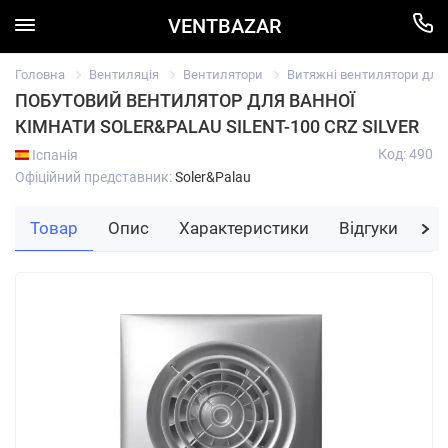
VENTBAZAR
Головна
Вентиляція
Вентилятори
Витяжні вентилятори для в
ПОБУТОВИЙ ВЕНТИЛЯТОР ДЛЯ ВАННОЇ
КІМНАТИ SOLER&PALAU SILENT-100 CRZ SILVER
Код: 490
Іспанія
Офіційний представник:
Soler&Palau
Товар
Опис
Характеристики
Відгуки
За