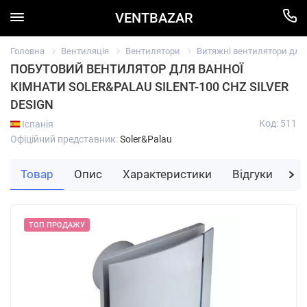
VENTBAZAR
Головна
Вентиляція
Вентилятори
Витяжні вентилятори для в
ПОБУТОВИЙ ВЕНТИЛЯТОР ДЛЯ ВАННОЇ
КІМНАТИ SOLER&PALAU SILENT-100 CHZ SILVER
DESIGN
Код: 511
Іспанія
Офіційний представник:
Soler&Palau
Товар
Опис
Характеристики
Відгуки
За
ТОП ПРОДАЖУ