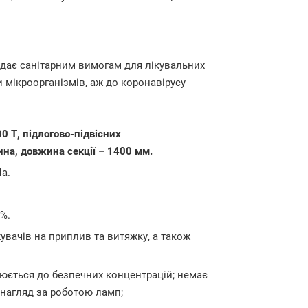
дає санітарним вимогам для лікувальних
и мікроорганізмів, аж до коронавірусу
0 Т, підлогово-підвісних
ина, довжина секції – 1400 мм.
а.
%.
вачів на приплив та витяжку, а також
юється до безпечних концентрацій; немає
й нагляд за роботою ламп;