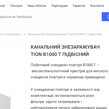
лог
Послуги
Наші об'єкти
Партнерам
Гарантія
Контакти
ьні очищувачі
Канальний знезаражувач TION В1000 Т підвісний
КАНАЛЬНИЙ ЗНЕЗАРАЖУВАЧ
TION В1000 Т ПІДВІСНИЙ
Побутовий очищувач повітря В1000 Т –
високотехнологічний
пристрій для якісного
очищення повітря в окремому приміщенні.
У очищувачах повітря, в залежності від
комплектації, встановлюються різні
фільтри, здатні затримувати і
нейтралізувати летючі забруднювачі різних