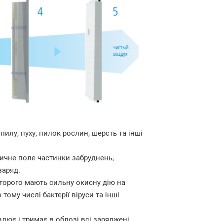
пилу, пуху, пилок рослин, шерсть та інші
ичне поле частинки забруднень,
заряд.
торого мають сильну окисну дію на
ому числі бактерії віруси та інші
лює і тримає в облозі всі заряджені