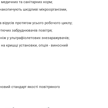
о медичних та санітарних норм;
 накопичують шкідливі мікроорганізми,
а вірусів протягом усього робочого циклу;
етючих забруднювачів повітря;
 ніж у ультрафіолетових знезаражувачів;
на кришці установки, опція - виносний
 новий стандарт якості повітряного