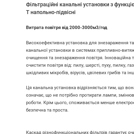
Фільтраційні канальні установки з функц
Т напольно-підвісні
Витрата повітря від 2000-3000м3/год
Високоефективна установка для знезараження та
канальної установки в системах припливно-витяж
очищення та знезараження повітря. Інноваційна 
очистити повітря від: пилу, шерсті, пуху, пилку, га
шкідливих мікробів, вірусів, цвілевих грибів та і
Ця канальна установка відрізняється тим, що во
означає, що не потрібно протирати лампи, змінюва
роботи. Крім цього, споживається менше електрое
безпечна та проста.
Каскад різнофункціональних фільтрів гарантує оч