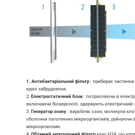
1. Антибактеріальний фільтр
: прибирає частинки 
круні забруднення.
2.
Електростатичний блок
: потрапляючи в електр
включаючи біоаерозолі. одержують електричний 
3.
Генератор озону
: виробляє озон, молекули кло
оболонки патогенних мікроорганізмів, руйнуючи в т
мікроорганізми.
4.
Об'ємний аерозольний фільтр
клас H14. що улов