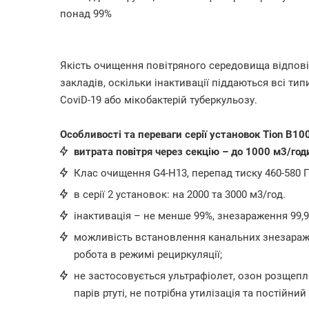
понад 99%
Якість очищення повітряного середовища відпові
закладів, оскільки інактивації піддаються всі тип
CoviD-19 або мікобактерій туберкульозу.
Особливості та переваги серії установок Tion B100
витрата повітря через секцію – до 1000 м3/год
Клас очищення G4-H13, перепад тиску 460-580 П
в серії 2 установок: на 2000 та 3000 м3/год.
інактивація – не менше 99%, знезараження 99,9
можливість встановлення канальних знезаражу
робота в режимі рециркуляції;
не застосовується ультрафіолет, озон розщепл
парів ртуті, не потрібна утилізація та постійни