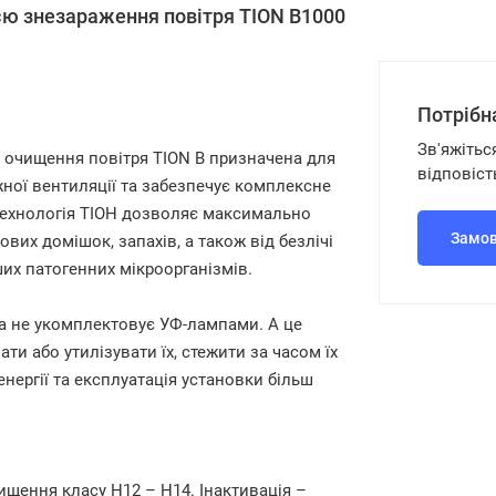
ією знезараження повітря TION B1000
Потрібн
Зв'яжітьс
 очищення повітря TION B призначена для
відповіст
ної вентиляції та забезпечує комплексне
технологія ТІОН дозволяє максимально
Замов
зових домішок, запахів, а також від безлічі
нших патогенних мікроорганізмів.
на не укомплектовує УФ-лампами. А це
ти або утилізувати їх, стежити за часом їх
нергії та експлуатація установки більш
ищення класу H12 – H14. Інактивація –