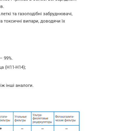
в.
леткі та газоподібні забруднювачі,
та токсичні випари, доводячи їх
– 99%.
а (H11-H14);
іж інші аналоги.