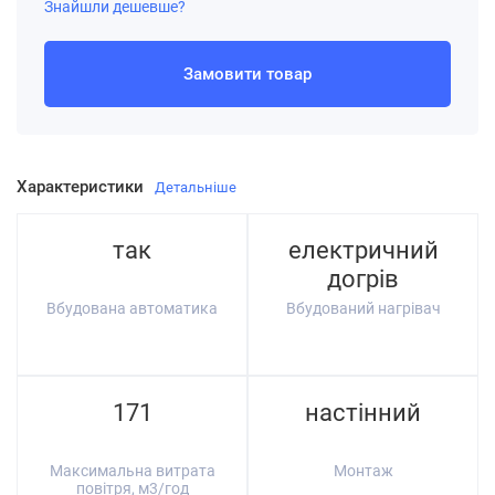
Знайшли дешевше?
Замовити товар
Характеристики
Детальніше
так
електричний
догрів
Вбудована автоматика
Вбудований нагрівач
171
настінний
Максимальна витрата
Монтаж
повітря, м3/год