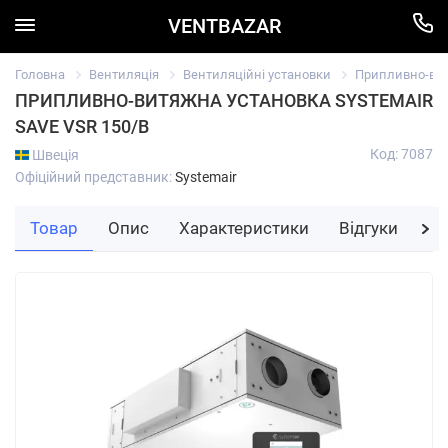
VENTBAZAR
Головна
Вентиляція
Вентиляційні установки
Припливно-вит
ПРИПЛИВНО-ВИТЯЖНА УСТАНОВКА SYSTEMAIR
SAVE VSR 150/B
Код: 7087
Швеція
Офіційний представник:
Systemair
Товар
Опис
Характеристики
Відгуки
За