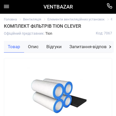
VENTBAZAR
Головна
Вентиляція
Елементи вентиляційних установок
Фі
КОМПЛЕКТ ФІЛЬТРІВ TION CLEVER
Код: 7067
Офіційний представник:
Tion
Товар
Опис
Відгуки
Запитання-відповідь