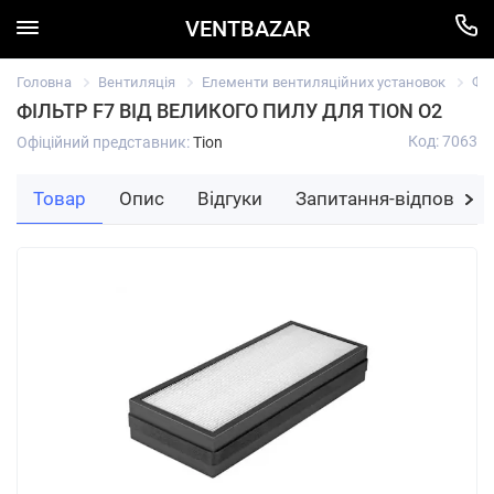
VENTBAZAR
Головна
Вентиляція
Елементи вентиляційних установок
Фі
ФІЛЬТР F7 ВІД ВЕЛИКОГО ПИЛУ ДЛЯ TION O2
Код: 7063
Офіційний представник:
Tion
Товар
Опис
Відгуки
Запитання-відповідь