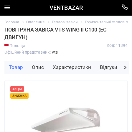
VENTBAZAR
Головна
Опалення
Теплові завіси
Горизонтальні теплові зав
ПОВІТРЯНА ЗАВІСА VTS WING II C100 (EC-
ДВИГУН)
Код: 11394
Польща
Офіційний представник:
Vts
Товар
Опис
Характеристики
Відгуки
За
АКЦІЯ
ЗНИЖКА