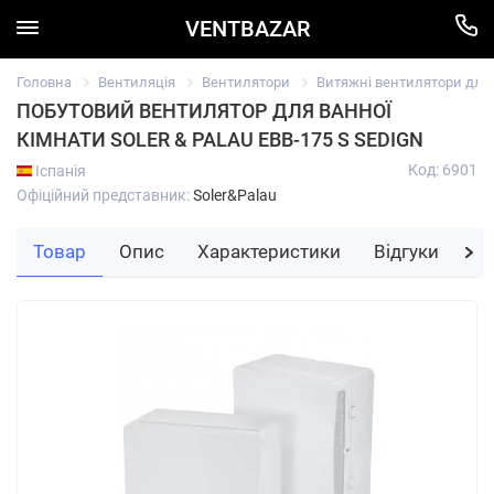
VENTBAZAR
Головна
Вентиляція
Вентилятори
Витяжні вентилятори для в
ПОБУТОВИЙ ВЕНТИЛЯТОР ДЛЯ ВАННОЇ
КІМНАТИ SOLER & PALAU EBB-175 S SEDIGN
Код: 6901
Іспанія
Офіційний представник:
Soler&Palau
Товар
Опис
Характеристики
Відгуки
За