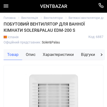
VENTBAZAR
Головна
Вентиляція
Вентилятори
Витяжні вентилятори для в
ПОБУТОВИЙ ВЕНТИЛЯТОР ДЛЯ ВАННОЇ
КІМНАТИ SOLER&PALAU EDM-200 S
Код: 6887
Іспанія
Офіційний представник:
Soler&Palau
Товар
Опис
Характеристики
Відгуки
За