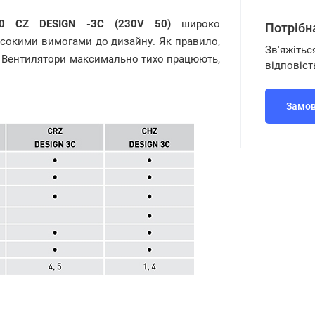
00 CZ DESIGN
-3C
(230V 50)
широко
Потрібн
исокими вимогами до дизайну. Як правило,
Зв'яжітьс
и. Вентилятори максимально тихо працюють,
відповіст
Замов