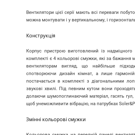
Вентилятори цієї серії мають всі переваги побут
можна монтувати і у вертикальному, і горизонта
Конструкція
Корпус пристрою виготовлений із надміцного 
комплекті є 4 кольорові смужки, які за бажання
вентиляторам вигляд, що найбільше підхо
спотворюючи дизайн кімнат, а лише гармоній
постачається в комплекті з діагональними лоп
звукові хвилі. Під певним кутом вони проходять
долаючи шумопоглинаючий матеріал, гасять гул, 
щоб унеможливити вібрацію, на патрубках Soler&Pa
Змінні кольорові смужки
Кольорова смужка на передній панелі вентилят