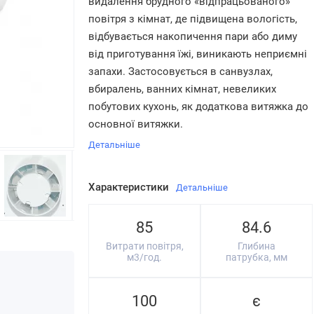
видалення брудного «відпрацьованого»
повітря з кімнат, де підвищена вологість,
відбувається накопичення пари або диму
від приготування їжі, виникають неприємні
запахи. Застосовується в санвузлах,
вбиралень, ванних кімнат, невеликих
побутових кухонь, як додаткова витяжка до
основної витяжки.
Детальніше
Характеристики
Детальніше
85
84.6
Витрати повітря,
Глибина
м3/год.
патрубка, мм
100
є