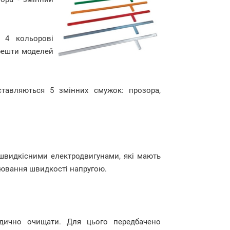
 4 кольорові
 решти моделей
тавляються 5 змінних смужок: прозора,
швидкісними електродвигунами, які мають
улювання швидкості напругою.
іодично очищати. Для цього передбачено