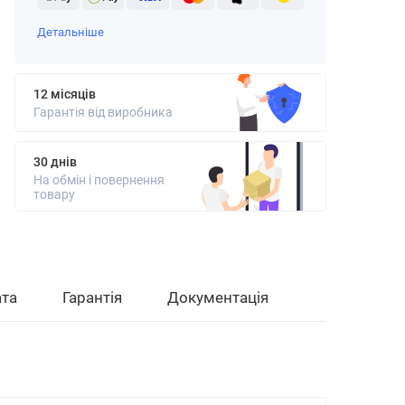
Детальніше
12 місяців
Гарантія від виробника
30 днів
На обмін і повернення
товару
та
Гарантія
Документація