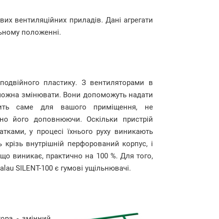
ових вентиляційних приладів. Дані агрегати
льному положенні.
подвійного пластику. З вентиляторами в
 можна змінювати. Вони допоможуть надати
дить саме для вашого приміщення, не
но його доповнюючи. Оскільки пристрій
атками, у процесі їхнього руху виникають
 крізь внутрішній перфорований корпус, і
що виникає, практично на 100 %. Для того,
lau SILENT-100 є гумові ущільнювачі.
ора - змінний