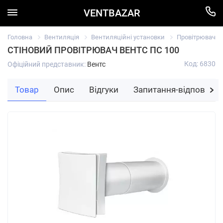
VENTBAZAR
Головна
Вентиляція
Вентиляційні установки
Провітрювачі
СТІНОВИЙ ПРОВІТРЮВАЧ ВЕНТС ПС 100
Код: 6830
Офіційний представник:
Вентс
Товар
Опис
Відгуки
Запитання-відповідь