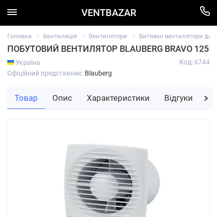
VENTBAZAR
Головна
Вентиляція
Вентилятори
Витяжні вентилятори для в
ПОБУТОВИЙ ВЕНТИЛЯТОР BLAUBERG BRAVO 125
Код: 6744
Україна
Офіційний представник:
Blauberg
Товар
Опис
Характеристики
Відгуки
За