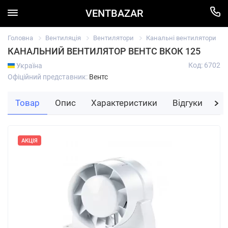
VENTBAZAR
Головна
Вентиляція
Вентилятори
Канальні вентилятори
КАНАЛЬНИЙ ВЕНТИЛЯТОР ВЕНТС ВКОК 125
Код: 6702
Україна
Офіційний представник:
Вентс
Товар
Опис
Характеристики
Відгуки
За
АКЦІЯ