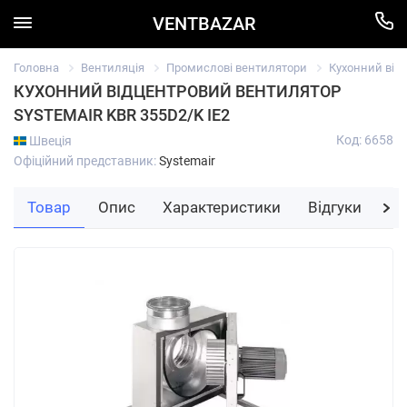
VENTBAZAR
Головна
Вентиляція
Промислові вентилятори
Кухонний відц
КУХОННИЙ ВІДЦЕНТРОВИЙ ВЕНТИЛЯТОР
SYSTEMAIR KBR 355D2/K IE2
Код: 6658
Швеція
Офіційний представник:
Systemair
Товар
Опис
Характеристики
Відгуки
За