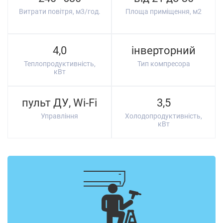
Витрати повітря, м3/год.
Площа приміщення, м2
4,0
інверторний
Теплопродуктивність,
Тип компресора
кВт
пульт ДУ, Wi-Fi
3,5
Управління
Холодопродуктивність,
кВт