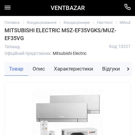
VENTBAZAR
Головна
Кондиціювання
Кондиціонери
Настінні
Mitsubi
MITSUBISHI ELECTRIC MSZ-EF35VGKS/MUZ-
EF35VG
Код: 10227
Таїланд
Офіційний представник:
Mitsubishi Electric
Товар
Опис
Характеристики
Відгуки
За