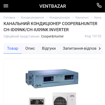
VENTBAZAR
Головна
Кондиціювання
Кондиціонери
Канальні
Каналь
КАНАЛЬНИЙ КОНДИЦІОНЕР COOPER&HUNTER
CH-ID09NK/CH-IU09NK INVERTER
Код: 10152
Офіційний представник:
Cooper&Hunter
Товар
Опис
Відгуки
Запитання-відповідь