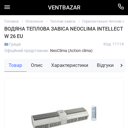
VENTBAZAR
Головна
Опалення
Теплові завіси
Горизонтальні теплові зав
ВОДЯНА ТЕПЛОВА ЗАВІСА NEOCLIMA INTELLECT
W 26 EU
Код: 11114
Греція
Офіційний представник:
NeoClima (Action clima)
Товар
Опис
Характеристики
Відгуки
За