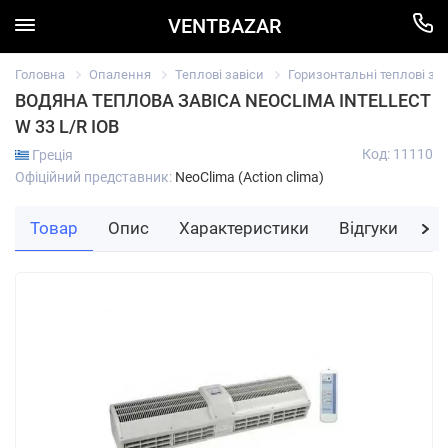
VENTBAZAR
Головна
Опалення
Теплові завіси
Горизонтальні теплові зав
ВОДЯНА ТЕПЛОВА ЗАВІСА NEOCLIMA INTELLECT
W 33 L/R IOB
Код: 11110
Греція
Офіційний представник:
NeoClima (Action clima)
Товар
Опис
Характеристики
Відгуки
За