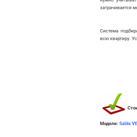
затрачивается м
Система подбир
всю квартиру. У
Сто
Модели:
Salda V