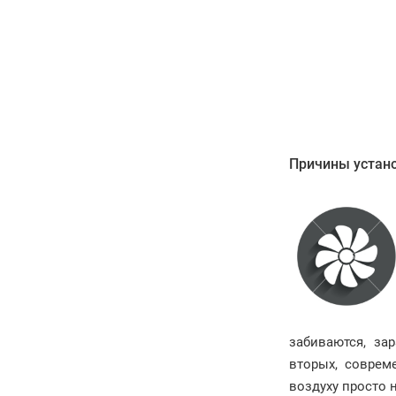
Причины устано
забиваются, за
вторых, соврем
воздуху просто 