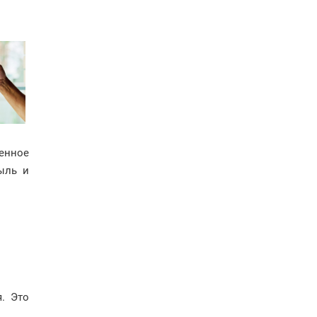
енное
ыль и
. Это