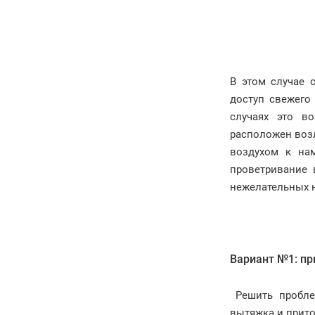
В этом случае 
доступ свежего
случаях это в
расположен возл
воздухом к на
проветривание 
нежелательных 
Вариант №1: пр
Решить проблем
вытяжка и прит