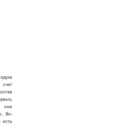
оздуха
 счет
ростая
ервых,
т они
. Во-
 есть