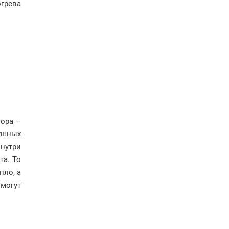
грева
тора –
ушных
внутри
та. То
пло, а
 могут