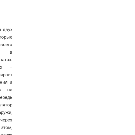
з двух
торые
его
ся в
тах.
их –
рает
ния и
го на
ередь
лятор
ружи,
через
 этом,
оздуха