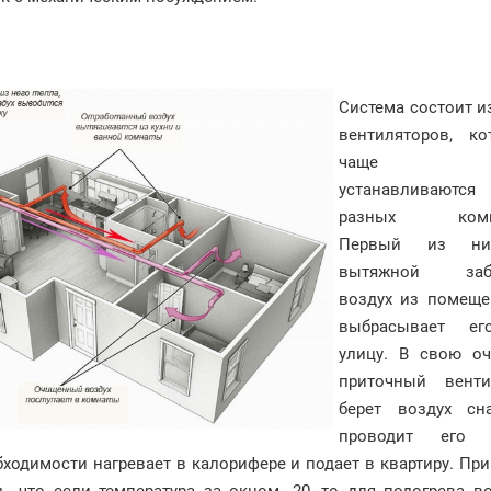
Система состоит и
вентиляторов, ко
чаще вс
устанавливают
разных комна
Первый из н
вытяжной заби
воздух из помеще
выбрасывает е
улицу. В свою оч
приточный венти
берет воздух сна
проводит его 
бходимости нагревает в калорифере и подает в квартиру. При
, что если температура за окном -20, то для подогрева в