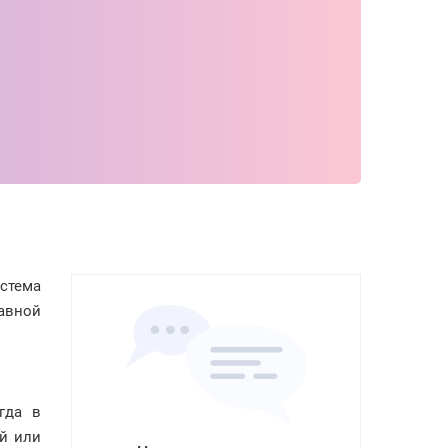
стема
авной
гда в
ой или