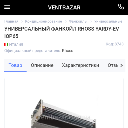
VENTBAZAR
Главная
Кондиционирование
Фанкойлы
Универсальные
УНИВЕРСАЛЬНЫЙ ФАНКОЙЛ RHOSS YARDY-EV
IOP65
Код: 8743
Италия
Официальный представитель:
Rhoss
Товар
Описание
Характеристики
Отзывы