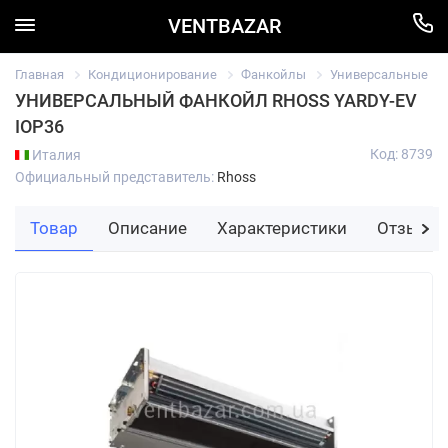
VENTBAZAR
Главная
Кондиционирование
Фанкойлы
Универсальные
УНИВЕРСАЛЬНЫЙ ФАНКОЙЛ RHOSS YARDY-EV
IOP36
Код: 8739
Италия
Официальный представитель:
Rhoss
Товар
Описание
Характеристики
Отзывы