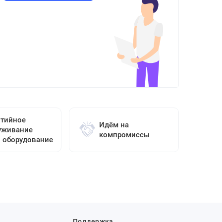
нтийное
Идём на
уживание
компромиссы
о оборудование
Поддержка