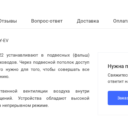
Отзывы
Вопрос-ответ
Доставка
Оплат
Y-EV
22 устанавливают в подвесных (фальш)
ховодов. Через подвесной потолок доступ
Нужна 
то нужно для того, чтобы совершать все
Свяжитес
анию.
ответит 
твенной вентиляции воздуха внутри
щений. Устройства обладают высокой
Зака
 в непрерывном режиме.