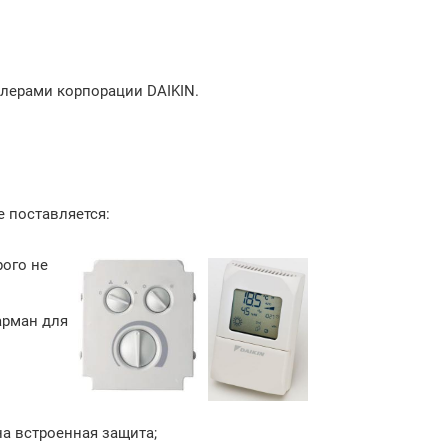
лерами корпорации DAIKIN.
е поставляется:
рого не
арман для
на встроенная защита;