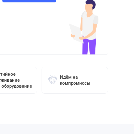
нтийное
Идём на
уживание
компромиссы
о оборудование