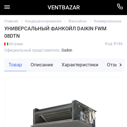
VENTBAZAR
Главная
Кондиционирование
Фанкойлы
Универсальные
УНИВЕРСАЛЬНЫЙ ФАНКОЙЛ DAIKIN FWM
08DTN
Код: 8186
Италия
Официальный представитель:
Daikin
Товар
Описание
Характеристики
Отзывы