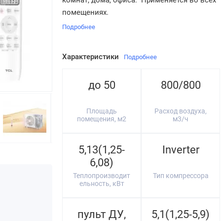
комнат, дома, офиса. Применяется во всех
помещениях.
Подробнее
Характеристики
Подробнее
до 50
800/800
Площадь
Расход воздуха,
помещения, м2
м3/ч
5,13(1,25-
Inverter
6,08)
Теплопроизводит
Тип компрессора
ельность, кВт
пульт ДУ,
5,1(1,25-5,9)