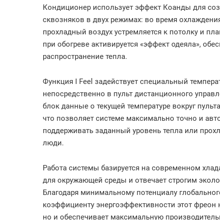
Кондиционер использует эффект Коанды для соз
сквозняков в двух режимах: во время охлаждения
прохладный воздух устремляется к потолку и плав
при обогреве активируется «эффект одеяла», об
распространение тепла.
Функция I Feel задействует специальный темпер
непосредственно в пульт дистанционного управл
блок данные о текущей температуре вокруг пульт
что позволяет системе максимально точно и авт
поддерживать заданный уровень тепла или прохла
люди.
Работа системы базируется на современном хлад
для окружающей среды и отвечает строгим экол
Благодаря минимальному потенциалу глобальног
коэффициенту энергоэффективности этот фреон н
но и обеспечивает максимальную производител