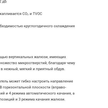
2 дБ
капливается CO₂ и TVOC
обходимостью круглогодичного охлаждения
омощью вертикальных жалюзи, имеющих
множество микроотверстий, благодаря чему
 в нежный, мягкий и приятный обдув.
ватель может гибко настроить направление
 В горизонтальной плоскости (вправо-
й и 4 режима автоматического качания, а
 позиций и 3 режима качания жалюзи.