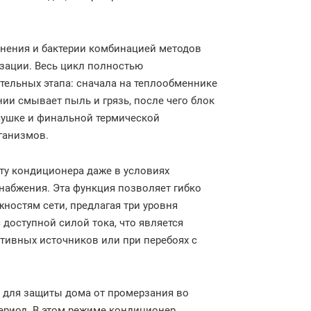
знения и бактерии комбинацией методов
зации. Весь цикл полностью
тельных этапа: сначала на теплообменнике
ии смывает пыль и грязь, после чего блок
сушке и финальной термической
ганизмов.
ту кондиционера даже в условиях
набжения. Эта функция позволяет гибко
ностям сети, предлагая три уровня
 доступной силой тока, что является
тивных источников или при перебоях с
 для защиты дома от промерзания во
период. В этом режиме кондиционер