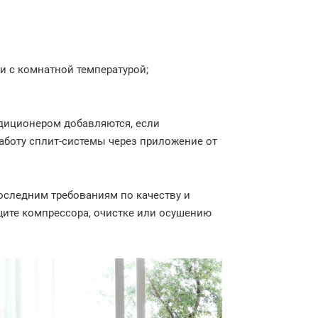
и с комнатной температурой;
диционером добавляются, если
работу сплит-системы через приложение от
оследним требованиям по качеству и
щите компрессора, очистке или осушению