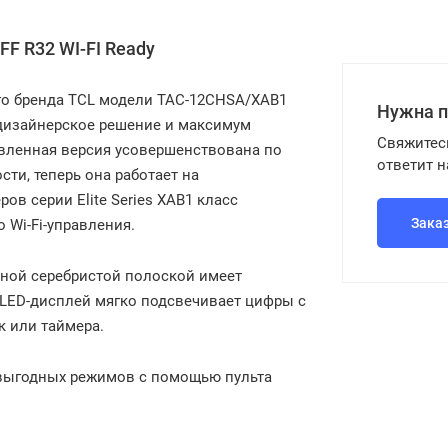
F R32 WI-FI Ready
го бренда TCL модели TAC-12CHSA/XAB1
Нужна 
 дизайнерское решение и максимум
Свяжитес
вленная версия усовершенствована по
ответит 
и, теперь она работает на
в серии Elite Series XAB1 класс
Зака
 Wi-Fi-управления.
тной серебристой полоской имеет
 LED-дисплей мягко подсвечивает цифры с
к или таймера.
 выгодных режимов с помощью пульта