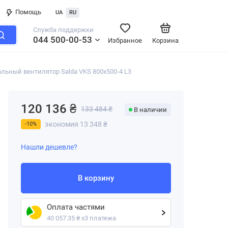
Помощь
UA
RU
Служба поддержки
044 500-00-53
Избранное
Корзина
ьный вентилятор Salda VKS 800x500-4 L3
120 136 ₴
133 484 ₴
В наличии
экономия 13 348 ₴
-10%
Нашли дешевле?
В корзину
Оплата частями
40 057.35 ₴ х3 платежа