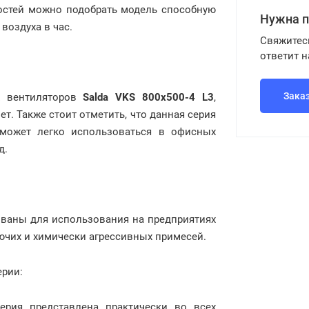
ностей можно подобрать модель способную
Нужна 
 воздуха в час.
Свяжитес
ответит 
Зака
х вентиляторов
Salda VKS 800x500-4 L3
,
т. Также стоит отметить, что данная серия
 может легко использоваться в офисных
д.
ованы для использования на предприятиях
рючих и химически агрессивных примесей.
ерии:
ерия представлена практически во всех