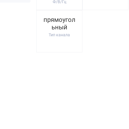
Ф/В/Гц
прямоугол
ьный
Тип канала