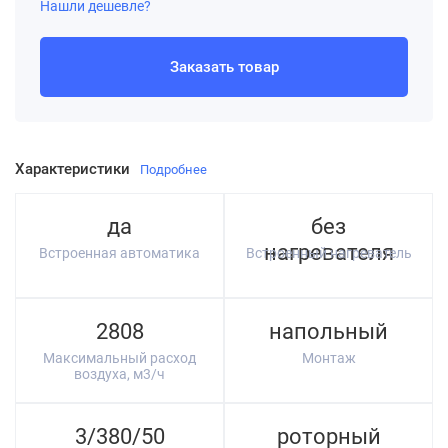
Нашли дешевле?
Заказать товар
Характеристики
Подробнее
да
без
нагревателя
Встроенная автоматика
Встроенный нагреватель
2808
напольный
Максимальный расход
Монтаж
воздуха, м3/ч
3/380/50
роторный