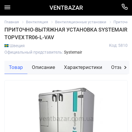
VENTBAZAR
Главная
Вентиляция
Вентиляционные установки
Приточно
ПРИТОЧНО-ВЫТЯЖНАЯ УСТАНОВКА SYSTEMAIR
TOPVEX TR06-L-VAV
Код: 5810
Швеция
Официальный представитель:
Systemair
Товар
Описание
Характеристики
Отзывы