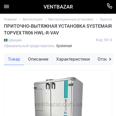
VENTBAZAR
Главная
Вентиляция
Вентиляционные установки
Приточно
ПРИТОЧНО-ВЫТЯЖНАЯ УСТАНОВКА SYSTEMAIR
TOPVEX TR06 HWL-R-VAV
Код: 5814
Швеция
Официальный представитель:
Systemair
Товар
Описание
Характеристики
Отзывы