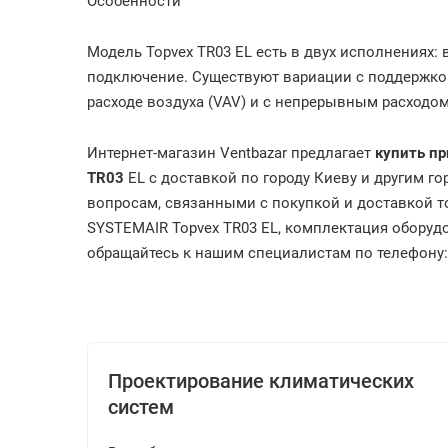
Особенности
Модель Topvex TR03
EL
есть в двух исполнениях: 
подключение. Существуют вариации с поддержко
расходе воздуха (VAV) и c непрерывным расходом
Интернет-магазин Ventbazar предлагает
купить пр
TR03
EL
с доставкой по городу Киеву и другим го
вопросам, связанными с покупкой и доставкой то
SYSTEMAIR Topvex TR03
EL
, комплектация оборуд
обращайтесь к нашим специалистам по телефону: (
Проектирование климатических
систем