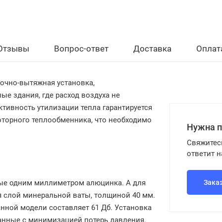
Отзывы
Вопрос-ответ
Доставка
Оплат
точно-вытяжная установка,
е здания, где расход воздуха не
ктивность утилизации тепла гарантируется
торного теплообменника, что необходимо
Нужна 
Свяжитес
ответит 
тые одним миллиметром алюцинка. А для
Зака
я слой минеральной ваты, толщиной 40 мм.
нной модели составляет 61 Дб. Установка
анные с минимизацией потерь давления.