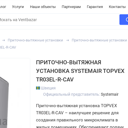
лог
Услуги
Наши объекты
Партнерам
Гарантия
Контакты
Приточно-вытяжные установки
Приточно-вытяжные установки 
3EL-R-CAV
ПРИТОЧНО-ВЫТЯЖНАЯ
УСТАНОВКА SYSTEMAIR TOPVEX
TR03EL-R-CAV
Швеция
Официальный представитель:
Systemair
Приточно-вытяжная установка TOPVEX
TR03EL-R-CAV – наилучшее решение для
создания правильного микроклимата в
жилых помещениях. Обеспечивают подачу