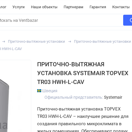
лог
Услуги
Наши объекты
Партнерам
Гарантия
Контакты
Приточно-вытяжные установки
Приточно-вытяжные установки 
3 HWH-L-CAV
ПРИТОЧНО-ВЫТЯЖНАЯ
УСТАНОВКА SYSTEMAIR TOPVEX
TR03 HWH-L-CAV
Швеция
Официальный представитель:
Systemair
Приточно-вытяжная установка TOPVEX
TR03 HWH-L-CAV – наилучшее решение для
создания правильного микроклимата в
жилых помещениях. Обеспечивают подачу