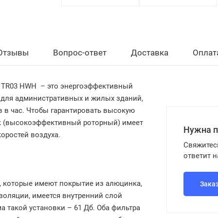
Отзывы
Вопрос-ответ
Доставка
Оплат
x TR03 HWH
– это энергоэффективный
 для административных и жилых зданий,
в в час. Чтобы гарантировать высокую
к (высокоэффективный роторный) имеет
Нужна 
оростей воздуха.
Свяжитес
ответит 
в, которые имеют покрытие из алюцинка,
Зака
золяции, имеется внутренний слой
 такой установки – 61 Дб. Оба фильтра