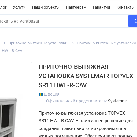
лог
Услуги
Наши объекты
Партнерам
Гарантия
Контакты
Приточно-вытяжные установки
Приточно-вытяжные установки 
1 HWL-R-CAV
ПРИТОЧНО-ВЫТЯЖНАЯ
УСТАНОВКА SYSTEMAIR TOPVEX
SR11 HWL-R-CAV
Швеция
Официальный представитель:
Systemair
Приточно-вытяжная установка TOPVEX
SR11 HWL-R-CAV – наилучшее решение для
создания правильного микроклимата в
жилых помещениях. Обеспечивают подачу