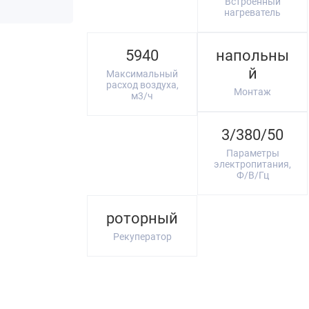
Встроенный
нагреватель
5940
напольны
й
Максимальный
расход воздуха,
Монтаж
м3/ч
3/380/50
Параметры
электропитания,
Ф/В/Гц
роторный
Рекуператор